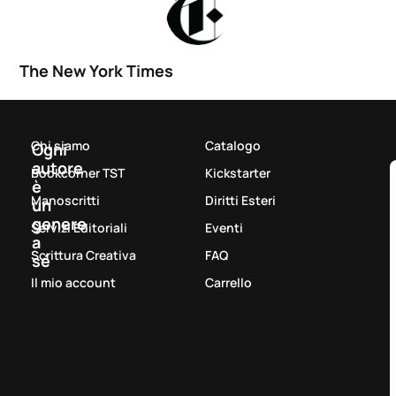
The New York Times
Chi siamo
Catalogo
Ogni
autore
Bookcorner TST
Kickstarter
è
Manoscritti
Diritti Esteri
un
genere
Servizi Editoriali
Eventi
a
Scrittura Creativa
FAQ
sé
Il mio account
Carrello