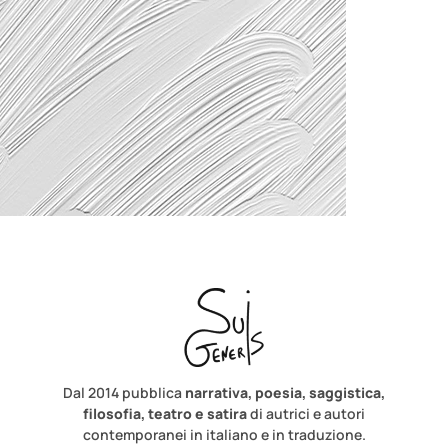
Dal 2014 pubblica
narrativa, poesia, saggistica,
filosofia, teatro e satira
di autrici e autori
contemporanei in italiano e in traduzione.