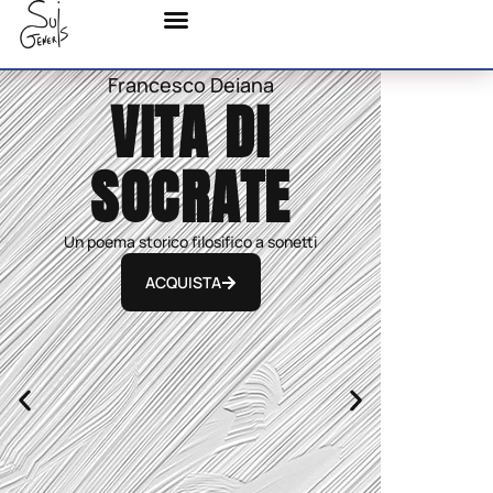
Francesco Deiana
VITA DI
SOCRATE
Un poema storico filosifico a sonetti
ACQUISTA
P