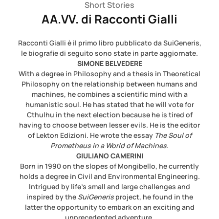
Short Stories
AA.VV. di Racconti Gialli
Racconti Gialli è il primo libro pubblicato da SuiGeneris,
le biografie di seguito sono state in parte aggiornate.
SIMONE BELVEDERE
With a degree in Philosophy and a thesis in Theoretical
Philosophy on the relationship between humans and
machines, he combines a scientific mind with a
humanistic soul. He has stated that he will vote for
Cthulhu in the next election because he is tired of
having to choose between lesser evils. He is the editor
of Lekton Edizioni. He wrote the essay
The Soul of
Prometheus in a World of Machines
.
GIULIANO CAMERINI
Born in 1990 on the slopes of Mongibello, he currently
holds a degree in Civil and Environmental Engineering.
Intrigued by life's small and large challenges and
inspired by the
SuiGeneris
project, he found in the
latter the opportunity to embark on an exciting and
unprecedented adventure.