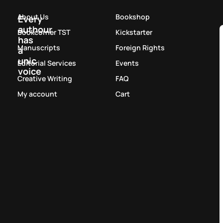
About Us
Bookshop
Every
authour
Bookcorner TST
Kickstarter
has
Manuscripts
Foreign Rights
a
unic
Editorial Services
Events
voice
Creative Writing
FAQ
My account
Cart