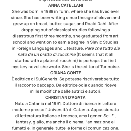
ANNA CATELLANI
She was born in 1988 in Turin, where she has lived ever
since. She has been writing since the age of eleven and
grew up on bread, butter, sugar, and Roald Dahl. After
dropping out of classical studies following a
disastrous first three months, she graduated from art
school and went on to earn a degree in Slavic Studies
in Foreign Languages and Literature.
Pare che tutto sia
nato da un piatto di zucchine
(It seems that it all
started with a plate of zucchini) is perhaps the first
mystery novel she wrote. She is the editor of Turinoise.
ORIANA CONTE
È editrice di SuiGeneris. Se potesse riscriverebbe tutto
il racconto daccapo. Da editrice odia quando riceve
mille modifiche dalle autrici e autori.
CHRISTIAN D’AGATA
Nato a Catania nel 1991, Dottore di ricerca in Lettere
moderne presso l’Università di Catania. Appassionato
di letteratura italiana e tedesca, ama i generi Sci-Fi,
fantasy, giallo, ma anche il cinema, l’animazione e i
fumetti e, in generale, tutte le forme di comunicazione.