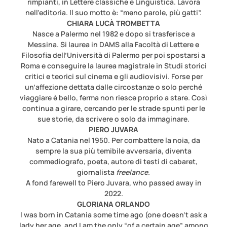
rimpianti, in Lettere classiche e Linguistica. Lavora
nell’editoria. Il suo motto è: “meno parole, più gatti”.
CHIARA LUCÀ TROMBETTA
Nasce a Palermo nel 1982 e dopo si trasferisce a
Messina. Si laurea in DAMS alla Facoltà di Lettere e
Filosofia dell’Università di Palermo per poi spostarsi a
Roma e conseguire la laurea magistrale in Studi storici
critici e teorici sul cinema e gli audiovisivi. Forse per
un’affezione dettata dalle circostanze o solo perché
viaggiare è bello, ferma non riesce proprio a stare. Così
continua a girare, cercando per le strade spunti per le
sue storie, da scrivere o solo da immaginare.
PIERO JUVARA
Nato a Catania nel 1950. Per combattere la noia, da
sempre la sua più temibile avversaria, diventa
commediografo, poeta, autore di testi di cabaret,
giornalista
freelance
.
A fond farewell to Piero Juvara, who passed away in
2022.
GLORIANA ORLANDO
I was born in Catania some time ago (one doesn’t ask a
lady her age, and I am the only “of a certain age” among