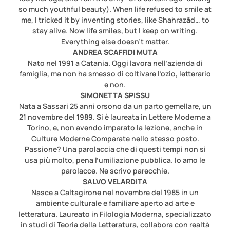
so much youthful beauty). When life refused to smile at
me, I tricked it by inventing stories, like Shahraz
ā
d… to
stay alive. Now life smiles, but I keep on writing.
Everything else doesn’t matter.
ANDREA SCAFFIDI MUTA
Nato nel 1991 a Catania. Oggi lavora nell’azienda di
famiglia, ma non ha smesso di coltivare l’ozio, letterario
e non.
SIMONETTA SPISSU
Nata a Sassari 25 anni orsono da un parto gemellare, un
21 novembre del 1989. Si è laureata in Lettere Moderne a
Torino, e, non avendo imparato la lezione, anche in
Culture Moderne Comparate nello stesso posto.
Passione? Una parolaccia che di questi tempi non si
usa più molto, pena l’umiliazione pubblica. Io amo le
parolacce. Ne scrivo parecchie.
SALVO VELARDITA
Nasce a Caltagirone nel novembre del 1985 in un
ambiente culturale e familiare aperto ad arte e
letteratura. Laureato in Filologia Moderna, specializzato
in studi di Teoria della Letteratura, collabora con realtà