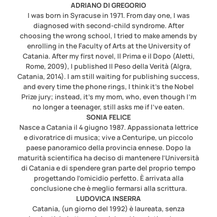
ADRIANO DI GREGORIO
I was born in Syracuse in 1971. From day one, I was
diagnosed with second-child syndrome. After
choosing the wrong school, I tried to make amends by
enrolling in the Faculty of Arts at the University of
Catania. After my first novel, Il Prima e il Dopo (Aletti,
Rome, 2009), I published Il Peso della Verità (Algra,
Catania, 2014). I am still waiting for publishing success,
and every time the phone rings, I think it's the Nobel
Prize jury; instead, it's my mom, who, even though I'm
no longer a teenager, still asks me if I've eaten.
SONIA FELICE
Nasce a Catania il 4 giugno 1987. Appassionata lettrice
e divoratrice di musica; vive a Centuripe, un piccolo
paese panoramico della provincia ennese. Dopo la
maturità scientifica ha deciso di mantenere l’Università
di Catania e di spendere gran parte del proprio tempo
progettando l’omicidio perfetto. È arrivata alla
conclusione che è meglio fermarsi alla scrittura.
LUDOVICA INSERRA
Catania, (un giorno del 1992) è laureata, senza