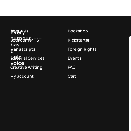
About Us
Bookshop
Every
authour
Bookcorner TST
Kickstarter
has
Manuscripts
Foreign Rights
a
unic
Editorial Services
Events
voice
Creative Writing
FAQ
My account
Cart