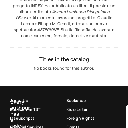
progetto INDEX. Ha pubblicato un libro di poesie e un
album, intitolato
Ancora Luminoso Disegniamo
l’Essere
. Al momento lavora nei progetti di Claudio
Larena e Filippo M. Ceredi, oltre al suo nuovo
spettacolo:
ASTERIONE
. Studia filosofia. Ha lavorato
come cameriere, fornaio, detective e autista.
Titles in the catalog
No books found for this author.
About Us
Bookshop
Every
authour
Bookcorner TST
Kickstarter
has
Manuscripts
Foreign Rights
a
unic
Editorial Services
Events