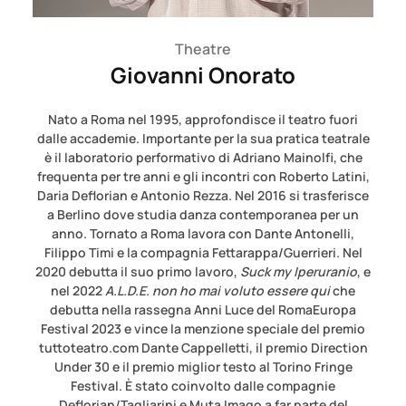
Theatre
Giovanni Onorato
Nato a Roma nel 1995, approfondisce il teatro fuori
dalle accademie. Importante per la sua pratica teatrale
è il laboratorio performativo di Adriano Mainolfi, che
frequenta per tre anni e gli incontri con Roberto Latini,
Daria Deflorian e Antonio Rezza. Nel 2016 si trasferisce
a Berlino dove studia danza contemporanea per un
anno. Tornato a Roma lavora con Dante Antonelli,
Filippo Timi e la compagnia Fettarappa/Guerrieri. Nel
2020 debutta il suo primo lavoro,
Suck my Iperuranio
, e
nel 2022
A.L.D.E. non ho mai voluto essere qui
che
debutta nella rassegna Anni Luce del RomaEuropa
Festival 2023 e vince la menzione speciale del premio
tuttoteatro.com Dante Cappelletti, il premio Direction
Under 30 e il premio miglior testo al Torino Fringe
Festival. È stato coinvolto dalle compagnie
Deflorian/Tagliarini e Muta Imago a far parte del