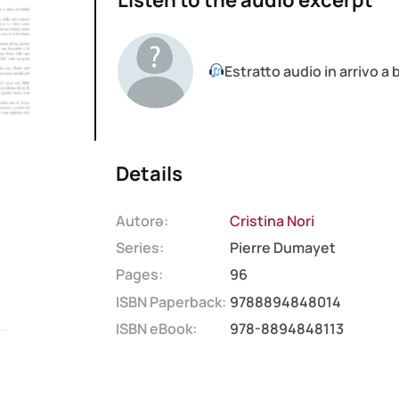
Listen to the audio excerpt
Estratto audio in arrivo a
Details
Autorə:
Cristina Nori
Series:
Pierre Dumayet
Pages:
96
ISBN Paperback:
9788894848014
ISBN eBook:
978-8894848113