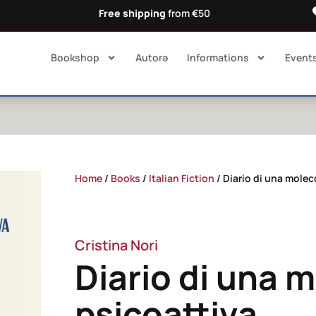
Free shipping
from €50
Bookshop
Autorə​
Informations
Event
Home
/
Books
/
Italian Fiction
/ Diario di una molec
Cristina Nori
Diario di una 
psicoattiva