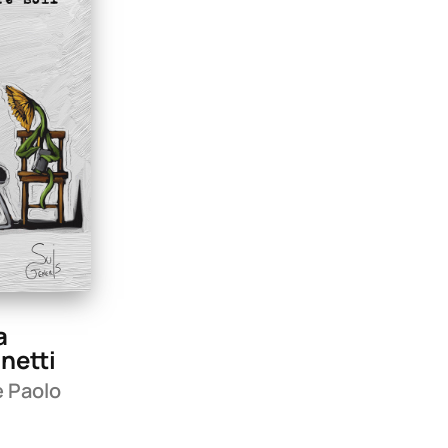
a
netti
e Paolo