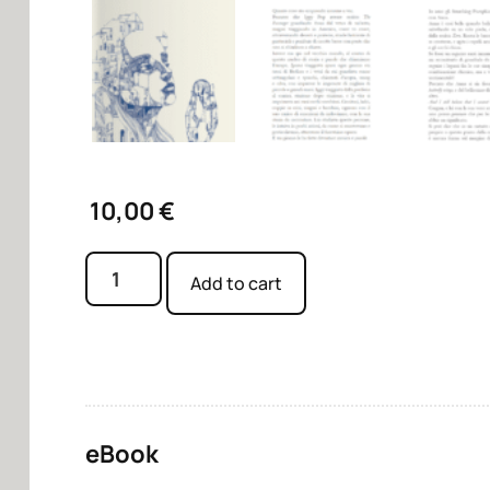
10,00
€
Add to cart
eBook