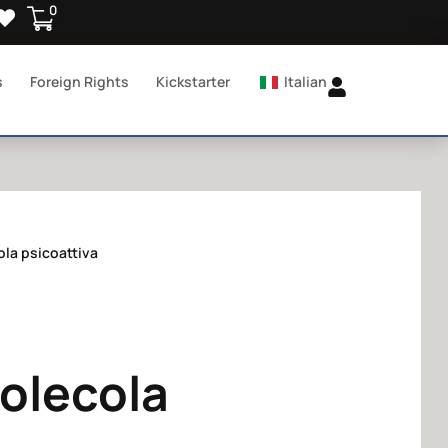
0
s
Foreign Rights
Kickstarter
Italian
ola psicoattiva
molecola