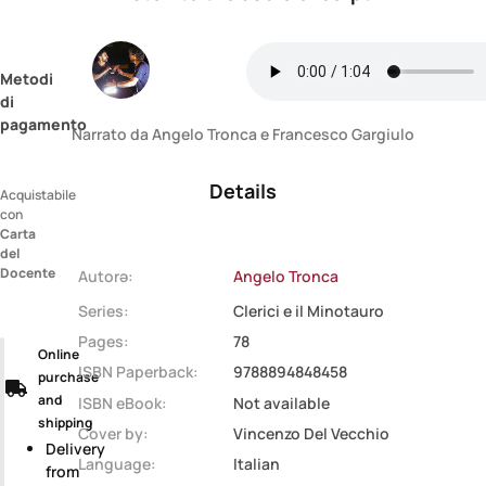
Metodi
di
pagamento
Narrato da Angelo Tronca e Francesco Gargiulo
Details
Acquistabile
con
Carta
del
Docente
Autorə:
Angelo Tronca
Series:
Clerici e il Minotauro
Pages:
78
Online
ISBN Paperback:
9788894848458
purchase
and
ISBN eBook:
Not available
shipping
Cover by:
Vincenzo Del Vecchio
Delivery
Language:
Italian
from