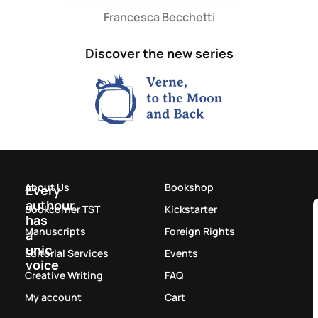
Francesca Becchetti
Discover the new series
About Us
Bookshop
Every
authour
Bookcorner TST
Kickstarter
has
Manuscripts
Foreign Rights
a
unic
Editorial Services
Events
voice
Creative Writing
FAQ
My account
Cart