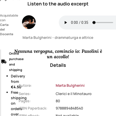
Listen to the audio excerpt
Acquistabile
con
Carta
del
Docente
Marta Bulgherini - drammaturga e attrice
Nessuna vergogna, comincio io: Pasolini è
Online
un accollo!
purchase
Details
and
shipping
Delivery
from
Autorə:
Marta Bulgherini
€4.50
Free
Series:
Clerici e il Minotauro
shipping
Pages:
80
on
ISBN Paperback:
9788894848540
orders
over
ISBN eBook:
Not available