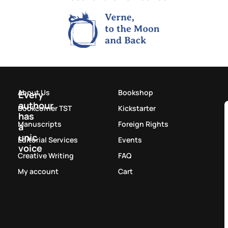
About Us
Bookshop
Every
authour
Bookcorner TST
Kickstarter
has
Manuscripts
Foreign Rights
a
unic
Editorial Services
Events
voice
Creative Writing
FAQ
My account
Cart