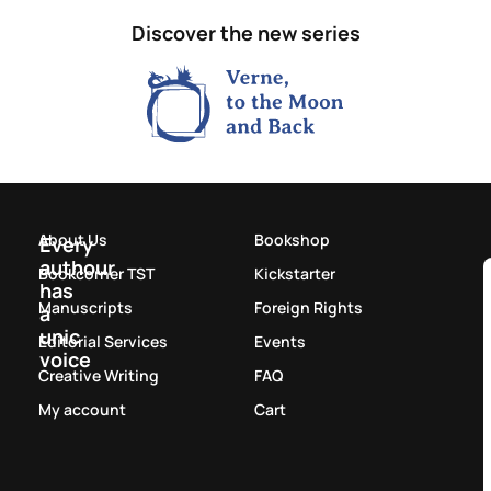
Discover the new series
About Us
Bookshop
Every
authour
Bookcorner TST
Kickstarter
has
Manuscripts
Foreign Rights
a
unic
Editorial Services
Events
voice
Creative Writing
FAQ
My account
Cart