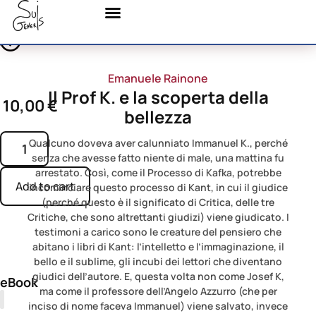
Emanuele Rainone
Il Prof K. e la scoperta della
10,00
€
bellezza
Qualcuno doveva aver calunniato Immanuel K., perché
senza che avesse fatto niente di male, una mattina fu
arrestato. Così, come il Processo di Kafka, potrebbe
Add to cart
incominciare questo processo di Kant, in cui il giudice
(perché questo è il significato di Critica, delle tre
Critiche, che sono altrettanti giudizi) viene giudicato. I
testimoni a carico sono le creature del pensiero che
abitano i libri di Kant: l’intelletto e l’immaginazione, il
bello e il sublime, gli incubi dei lettori che diventano
giudici dell’autore. E, questa volta non come Josef K,
eBook
ma come il professore dell’Angelo Azzurro (che per
inciso di nome faceva Immanuel) viene salvato, invece