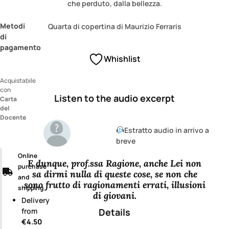
che perduto, dalla bellezza.
Metodi
Quarta di copertina di Maurizio Ferraris
di
pagamento
Whishlist
Acquistabile
con
Listen to the audio excerpt
Carta
del
Docente
Estratto audio in arrivo a
breve
Online
E dunque, prof.ssa Ragione, anche Lei non
purchase
sa dirmi nulla di queste cose, se non che
and
sono frutto di ragionamenti errati, illusioni
shipping
di giovani.
Delivery
Details
from
€4.50