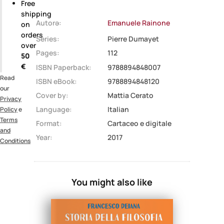
Free
shipping
Autorə:
Emanuele Rainone
on
orders
Series:
Pierre Dumayet
over
Pages:
112
50
€
ISBN Paperback:
9788894848007
Read
ISBN eBook:
9788894848120
our
Cover by:
Mattia Cerato
Privacy
Language:
Italian
Policy
e
Terms
Format:
Cartaceo e digitale
and
Year:
2017
Conditions
You might also like