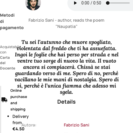
Metodi
Fabrizio Sani - author, reads the poem
di
"Naupatia"
pagamento
Tu sei l’autunno che muore spogliato,
Acquistabile
violentata dal freddo che ti ha assuefatta.
con
Ingoi le foglie che hai perso per strada e nel
Carta
ventre tuo sorge di nuovo la vita. Il vuoto
del
ancora si compiacerà. Chissà se stai
Docente
guardando verso di me. Spero di no, perché
vacillano le mie mani di nostalgia. Spero di
sì, perché è l’unica fiamma che adesso mi
Online
sgela.
purchase
Details
and
shipping
Delivery
from
Autorə:
Fabrizio Sani
€4.50