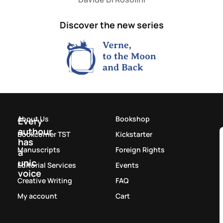
Discover the new series
About Us
Bookshop
Every
authour
Bookcorner TST
Kickstarter
has
Manuscripts
Foreign Rights
a
unic
Editorial Services
Events
voice
Creative Writing
FAQ
My account
Cart