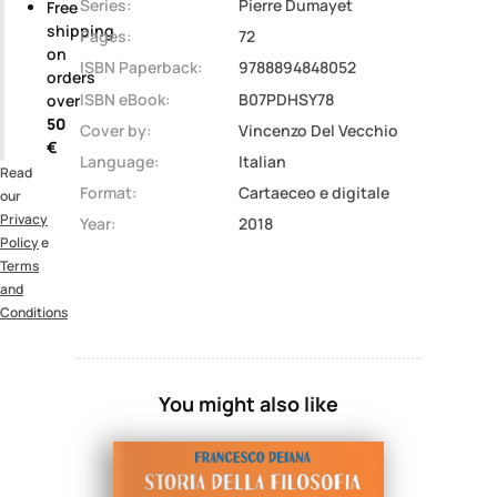
Series:
Pierre Dumayet
Free
shipping
Pages:
72
on
ISBN Paperback:
9788894848052
orders
ISBN eBook:
B07PDHSY78
over
50
Cover by:
Vincenzo Del Vecchio
€
Language:
Italian
Read
Format:
Cartaeceo e digitale
our
Privacy
Year:
2018
Policy
e
Terms
and
Conditions
You might also like