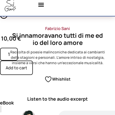
Fabrizio Sani
Si innamoravano tutti di me ed
10,00
€
io del loro amore
Raccolta di poesie malinconiche dedicata ai cambianti
delle stagioni e personali. L’amore intriso di nostalgia,
insieme a versi che hanno un’eccezionale musicalità.
Add to cart
Whishlist
Listen to the audio excerpt
eBook