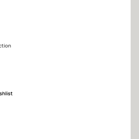
ction
shlist