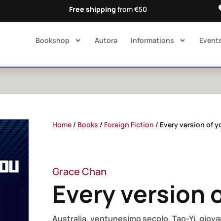
Free shipping
from €50
Bookshop
Autorə​
Informations
Event
Home
/
Books
/
Foreign Fiction
/ Every version of y
Grace Chan
Every version 
Australia, ventunesimo secolo, Tao-Yi, giov