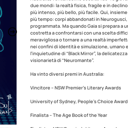
due mondi: la realtà fisica, fragile e in declin
più intenso, più bello, più facile. Qui, insi
più tempo: corpi abbandonati in Neurogusci,
programmata. Ma quando Gaia si prepara a un
costretta a confrontarsi con una scelta diffici
meravigliosa o tornare a una realtà imperfet
nei confini di identità e simulazione, uman
l’inquietudine di “Black Mirror”, la delicatezz
visionarietà di “Neuromante”.
Ha vinto diversi premi in Australia:
Vincitore – NSW Premier’s Literary Awards
University of Sydney, People’s Choice Award
Finalista – The Age Book of the Year