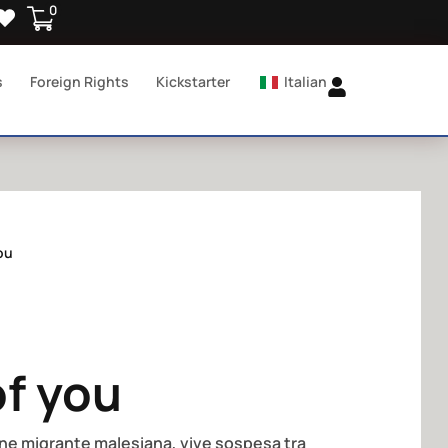
0
s
Foreign Rights
Kickstarter
Italian
ou
of you
ane migrante malesiana, vive sospesa tra