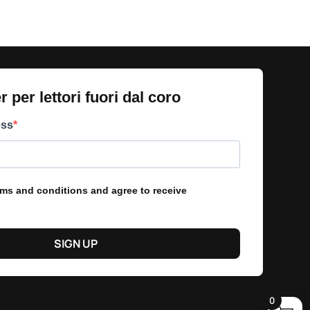
 per lettori fuori dal coro​
ess
erms and conditions and agree to receive
SIGN UP
0