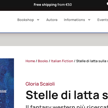
Free shipping
from €50
Bookshop
Autorə​
Informations
Event
Home
/
Books
/
Italian Fiction
/ Stelle di latta sulla 
Gloria Scaioli
Stelle di latta 
Il fantasy western più ricercat