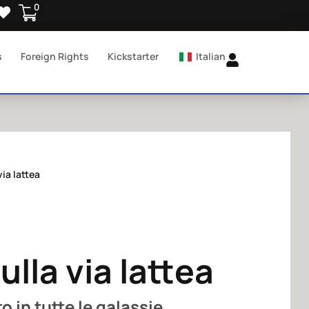
0
s
Foreign Rights
Kickstarter
Italian
via lattea
sulla via lattea
o in tutte le galassie