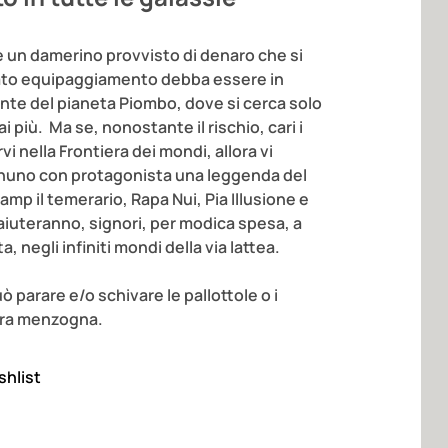
 un damerino provvisto di denaro che si
ato equipaggiamento debba essere in
nte del pianeta Piombo, dove si cerca solo
 più. Ma se, nonostante il rischio, cari i
 nella Frontiera dei mondi, allora vi
ognuno con protagonista una leggenda del
p il temerario, Rapa Nui, Pia Illusione e
 aiuteranno, signori, per modica spesa, a
ta, negli infiniti mondi della via lattea.
parare e/o schivare le pallottole o i
pura menzogna.
shlist