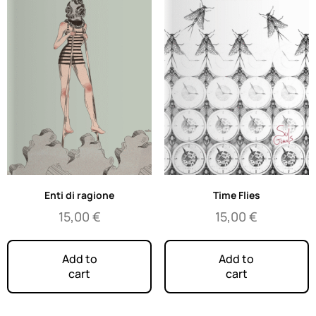
Enti di ragione
Time Flies
15,00
€
15,00
€
Add to
Add to
cart
cart