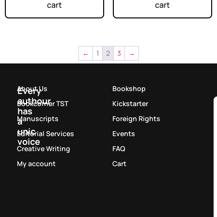
cart
cart
←
1
2
3
→
About Us
Bookshop
Every
authour
Bookcorner TST
Kickstarter
has
Manuscripts
Foreign Rights
a
unic
Editorial Services
Events
voice
Creative Writing
FAQ
My account
Cart